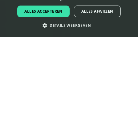
DUTCH
ALLES ACCEPTEREN
ALLES AFWIJZEN
PORTUGUESE
DETAILS WEERGEVEN
SPANISH
ITALIAN
GERMAN
Hoe maakt u een professioneel
bedrijfslogo?
Door het volgen van onderstaande stappen, kunt u
een fantastisch logo voor uw bedrijf maken.