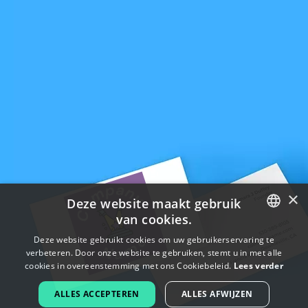
×
Deze website maakt gebruik
van cookies.
ENGLISH
Deze website gebruikt cookies om uw gebruikerservaring te
verbeteren. Door onze website te gebruiken, stemt u in met alle
FRENCH
cookies in overeenstemming met ons Cookiebeleid.
Lees verder
DUTCH
ALLES ACCEPTEREN
ALLES AFWIJZEN