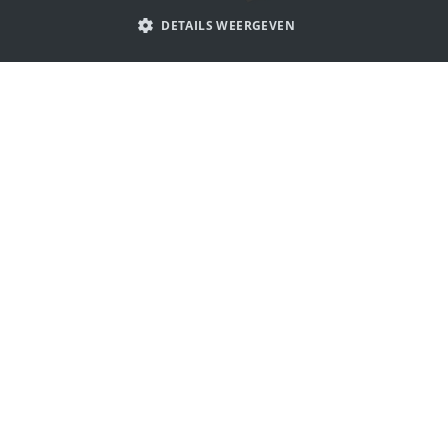
PORTUGUESE
DETAILS WEERGEVEN
SPANISH
ITALIAN
Laat je inspireren door beroemd
GERMAN
logo's