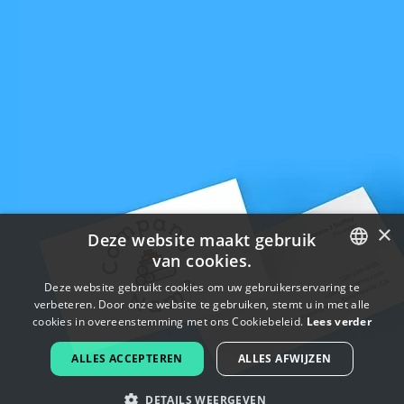
×
Deze website maakt gebruik
van cookies.
ENGLISH
Deze website gebruikt cookies om uw gebruikerservaring te
verbeteren. Door onze website te gebruiken, stemt u in met alle
FRENCH
cookies in overeenstemming met ons Cookiebeleid.
Lees verder
DUTCH
ALLES ACCEPTEREN
ALLES AFWIJZEN
PORTUGUESE
DETAILS WEERGEVEN