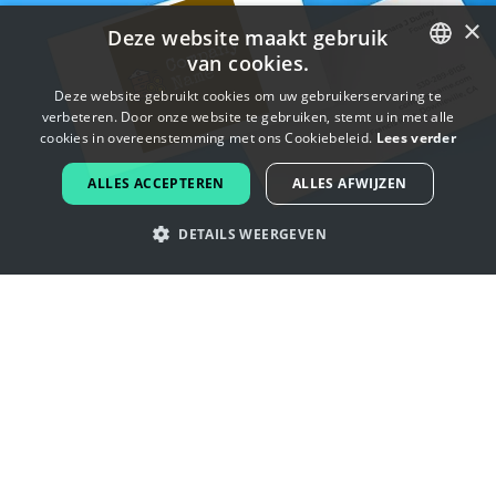
×
Deze website maakt gebruik
van cookies.
ENGLISH
Deze website gebruikt cookies om uw gebruikerservaring te
verbeteren. Door onze website te gebruiken, stemt u in met alle
FRENCH
cookies in overeenstemming met ons Cookiebeleid.
Lees verder
DUTCH
ALLES ACCEPTEREN
ALLES AFWIJZEN
PORTUGUESE
DETAILS WEERGEVEN
SPANISH
ITALIAN
Laat je inspireren door bijenkorf
GERMAN
logo's