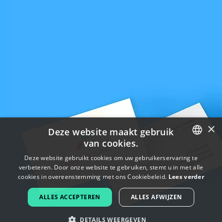
×
Deze website maakt gebruik
van cookies.
ENGLISH
Deze website gebruikt cookies om uw gebruikerservaring te
verbeteren. Door onze website te gebruiken, stemt u in met alle
FRENCH
cookies in overeenstemming met ons Cookiebeleid.
Lees verder
DUTCH
ALLES ACCEPTEREN
ALLES AFWIJZEN
PORTUGUESE
DETAILS WEERGEVEN