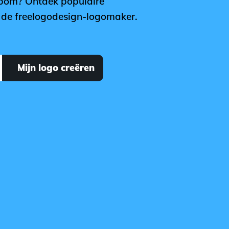
r bom? Ontdek populaire
t de freelogodesign-logomaker.
Mijn logo creëren