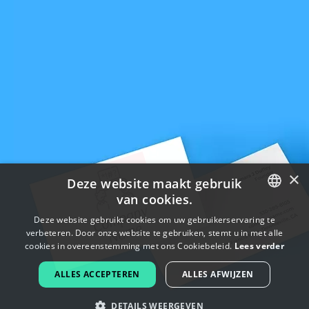
×
Deze website maakt gebruik
van cookies.
ENGLISH
Deze website gebruikt cookies om uw gebruikerservaring te
verbeteren. Door onze website te gebruiken, stemt u in met alle
FRENCH
cookies in overeenstemming met ons Cookiebeleid.
Lees verder
DUTCH
ALLES ACCEPTEREN
ALLES AFWIJZEN
PORTUGUESE
DETAILS WEERGEVEN