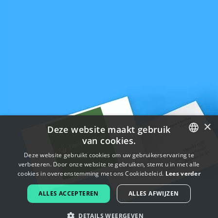
×
Deze website maakt gebruik
van cookies.
ENGLISH
Deze website gebruikt cookies om uw gebruikerservaring te
verbeteren. Door onze website te gebruiken, stemt u in met alle
FRENCH
cookies in overeenstemming met ons Cookiebeleid.
Lees verder
DUTCH
ALLES ACCEPTEREN
ALLES AFWIJZEN
PORTUGUESE
DETAILS WEERGEVEN