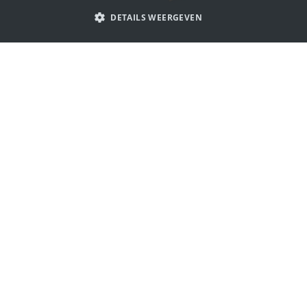
PORTUGUESE
DETAILS WEERGEVEN
SPANISH
ITALIAN
Laat je inspireren door carnaval
GERMAN
logo's