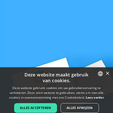
×
Deze website maakt gebruik
van cookies.
ENGLISH
Deze website gebruikt cookies om uw gebruikerservaring te
verbeteren. Door onze website te gebruiken, stemt u in met alle
FRENCH
cookies in overeenstemming met ons Cookiebeleid.
Lees verder
DUTCH
ALLES ACCEPTEREN
ALLES AFWIJZEN