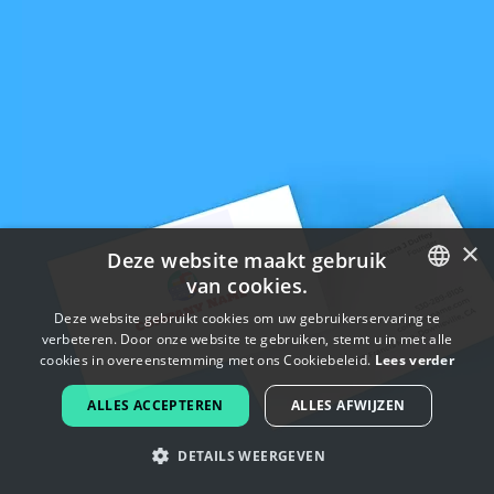
×
Deze website maakt gebruik
van cookies.
ENGLISH
Deze website gebruikt cookies om uw gebruikerservaring te
verbeteren. Door onze website te gebruiken, stemt u in met alle
FRENCH
cookies in overeenstemming met ons Cookiebeleid.
Lees verder
DUTCH
ALLES ACCEPTEREN
ALLES AFWIJZEN
PORTUGUESE
DETAILS WEERGEVEN
SPANISH