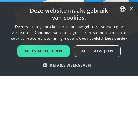
×
Deze website maakt gebruik
van cookies.
ENGLISH
Deze website gebruikt cookies om uw gebruikerservaring te
verbeteren. Door onze website te gebruiken, stemt u in met alle
FRENCH
cookies in overeenstemming met ons Cookiebeleid.
Lees verder
DUTCH
ALLES ACCEPTEREN
ALLES AFWIJZEN
PORTUGUESE
DETAILS WEERGEVEN
SPANISH
ITALIAN
Laat je inspireren door geboorte
GERMAN
logo's