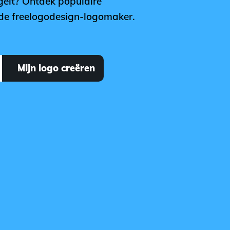
geit? Ontdek populaire
t de freelogodesign-logomaker.
Mijn logo creëren