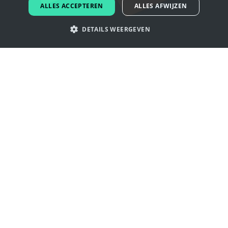
DUTCH
ALLES ACCEPTEREN
ALLES AFWIJZEN
PORTUGUESE
DETAILS WEERGEVEN
SPANISH
ITALIAN
Laat je inspireren door hockey logo's
GERMAN