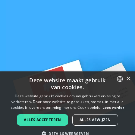
×
Deze website maakt gebruik
van cookies.
ENGLISH
Deze website gebruikt cookies om uw gebruikerservaring te
verbeteren. Door onze website te gebruiken, stemt u in met alle
FRENCH
cookies in overeenstemming met ons Cookiebeleid.
Lees verder
DUTCH
ALLES ACCEPTEREN
ALLES AFWIJZEN
PORTUGUESE
DETAILS WEERGEVEN