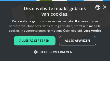
×
Deze website maakt gebruik
van cookies.
ENGLISH
Deze website gebruikt cookies om uw gebruikerservaring te
verbeteren. Door onze website te gebruiken, stemt u in met alle
FRENCH
cookies in overeenstemming met ons Cookiebeleid.
Lees verder
DUTCH
ALLES ACCEPTEREN
ALLES AFWIJZEN
PORTUGUESE
DETAILS WEERGEVEN
SPANISH
ITALIAN
Laat je inspireren door landscaper
GERMAN
logo's