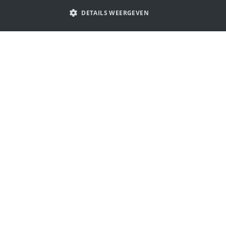
PORTUGUESE
DETAILS WEERGEVEN
SPANISH
ITALIAN
Laat je inspireren door lippenbalsem
GERMAN
logo's