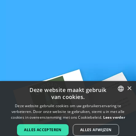
×
Deze website maakt gebruik
van cookies.
ENGLISH
Deze website gebruikt cookies om uw gebruikerservaring te
verbeteren. Door onze website te gebruiken, stemt u in met alle
FRENCH
cookies in overeenstemming met ons Cookiebeleid.
Lees verder
DUTCH
ALLES ACCEPTEREN
ALLES AFWIJZEN