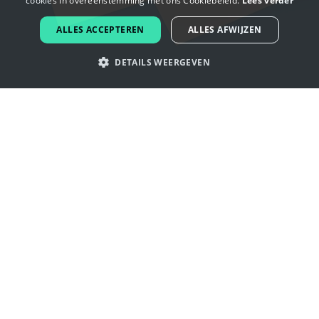
cookies in overeenstemming met ons Cookiebeleid.
Lees verder
DUTCH
ALLES ACCEPTEREN
ALLES AFWIJZEN
PORTUGUESE
DETAILS WEERGEVEN
SPANISH
ITALIAN
Laat je inspireren door luisterboek
GERMAN
logo's