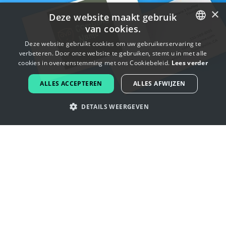
×
Deze website maakt gebruik
van cookies.
ENGLISH
Deze website gebruikt cookies om uw gebruikerservaring te
verbeteren. Door onze website te gebruiken, stemt u in met alle
FRENCH
cookies in overeenstemming met ons Cookiebeleid.
Lees verder
DUTCH
ALLES ACCEPTEREN
ALLES AFWIJZEN
PORTUGUESE
DETAILS WEERGEVEN
SPANISH
ITALIAN
Laat je inspireren door nachtelijk
GERMAN
logo's