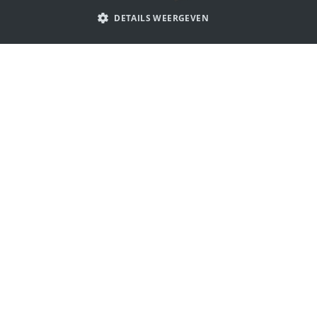
PORTUGUESE
DETAILS WEERGEVEN
SPANISH
ITALIAN
Laat je inspireren door onderzoeker
GERMAN
logo's