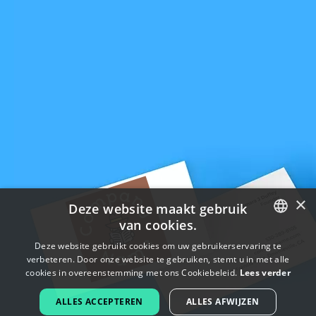
×
Deze website maakt gebruik
van cookies.
ENGLISH
Deze website gebruikt cookies om uw gebruikerservaring te
verbeteren. Door onze website te gebruiken, stemt u in met alle
FRENCH
cookies in overeenstemming met ons Cookiebeleid.
Lees verder
DUTCH
ALLES ACCEPTEREN
ALLES AFWIJZEN