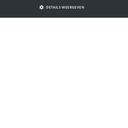
PORTUGUESE
DETAILS WEERGEVEN
SPANISH
ITALIAN
Laat je inspireren door reclame
GERMAN
logo's