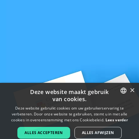
×
Deze website maakt gebruik
van cookies.
ENGLISH
Deze website gebruikt cookies om uw gebruikerservaring te
verbeteren. Door onze website te gebruiken, stemt u in met alle
FRENCH
cookies in overeenstemming met ons Cookiebeleid.
Lees verder
DUTCH
ALLES ACCEPTEREN
ALLES AFWIJZEN