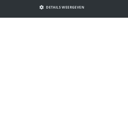
PORTUGUESE
DETAILS WEERGEVEN
SPANISH
ITALIAN
Laat je inspireren door schaap
GERMAN
logo's