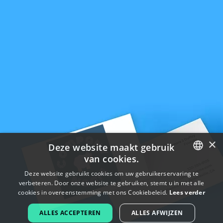
×
Deze website maakt gebruik
van cookies.
ENGLISH
Deze website gebruikt cookies om uw gebruikerservaring te
verbeteren. Door onze website te gebruiken, stemt u in met alle
FRENCH
cookies in overeenstemming met ons Cookiebeleid.
Lees verder
DUTCH
ALLES ACCEPTEREN
ALLES AFWIJZEN