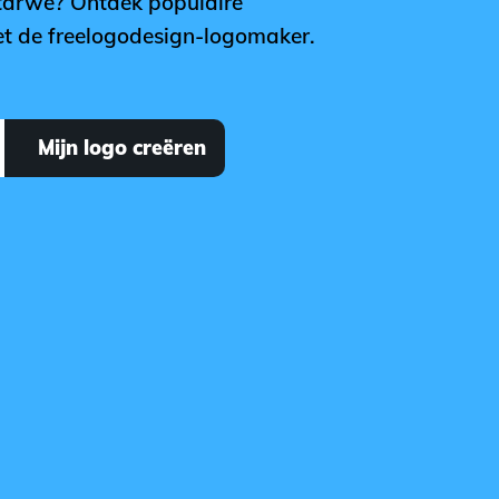
 tarwe? Ontdek populaire
met de freelogodesign-logomaker.
Mijn logo creëren