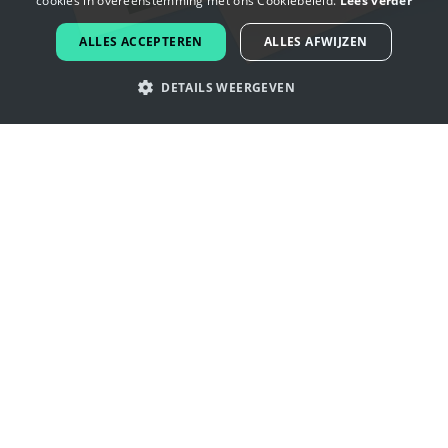
cookies in overeenstemming met ons Cookiebeleid.
Lees verder
DUTCH
ALLES ACCEPTEREN
ALLES AFWIJZEN
PORTUGUESE
DETAILS WEERGEVEN
SPANISH
ITALIAN
Laat je inspireren door vereniging
GERMAN
logo's