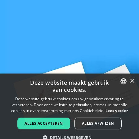
×
Deze website maakt gebruik
van cookies.
ENGLISH
Deze website gebruikt cookies om uw gebruikerservaring te
verbeteren. Door onze website te gebruiken, stemt u in met alle
FRENCH
cookies in overeenstemming met ons Cookiebeleid.
Lees verder
DUTCH
ALLES ACCEPTEREN
ALLES AFWIJZEN
PORTUGUESE
DETAILS WEERGEVEN