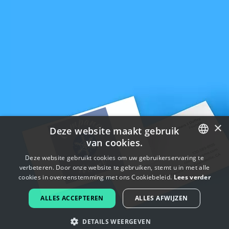
×
Deze website maakt gebruik
van cookies.
ENGLISH
Deze website gebruikt cookies om uw gebruikerservaring te
verbeteren. Door onze website te gebruiken, stemt u in met alle
FRENCH
cookies in overeenstemming met ons Cookiebeleid.
Lees verder
DUTCH
ALLES ACCEPTEREN
ALLES AFWIJZEN
PORTUGUESE
DETAILS WEERGEVEN