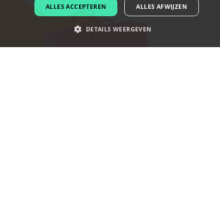
DUTCH
ALLES ACCEPTEREN
ALLES AFWIJZEN
PORTUGUESE
DETAILS WEERGEVEN
SPANISH
ITALIAN
GERMAN
Hoe maakt je nu een logo voor jouw
winkel?
En suivant ces quelques étapes, vous serez en