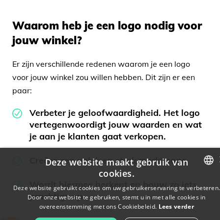
Waarom heb je een logo nodig voor
jouw winkel?
Er zijn verschillende redenen waarom je een logo
voor jouw winkel zou willen hebben. Dit zijn er een
paar:
Verbeter je geloofwaardigheid. Het logo
vertegenwoordigt jouw waarden en wat
je aan je klanten gaat verkopen.
Creëer een uniek en sterk merkimago.
Deze website maakt gebruik van
cookies.
Wordt hiermee herkent en bouw zo iets
ENGLISH
Deze website gebruikt cookies om uw gebruikerservaring te verbeteren
prachtigs op.
Door onze website te gebruiken, stemt u in met alle cookies in
FRENCH
overeenstemming met ons Cookiebeleid.
Lees verder