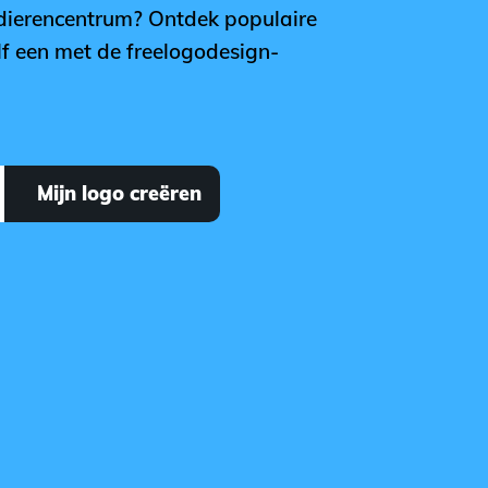
 dierencentrum? Ontdek populaire
lf een met de freelogodesign-
Mijn logo creëren