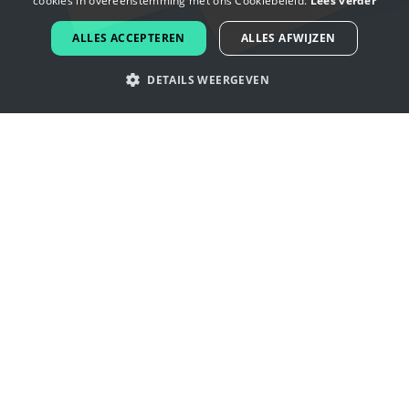
cookies in overeenstemming met ons Cookiebeleid.
Lees verder
DUTCH
ALLES ACCEPTEREN
ALLES AFWIJZEN
PORTUGUESE
DETAILS WEERGEVEN
SPANISH
ITALIAN
Laat je inspireren door
GERMAN
verjaardagsfeest logo's