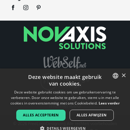
×
Deze website maakt gebruik
van cookies.
ENGLISH
Deze website gebruikt cookies om uw gebruikerservaring te
verbeteren. Door onze website te gebruiken, stemt u in met alle
FRENCH
cookies in overeenstemming met ons Cookiebeleid.
Lees verder
DUTCH
ALLES ACCEPTEREN
ALLES AFWIJZEN
©
2026
FreeLogoDesign.org
Alle rechten voorbehouden
PORTUGUESE
DETAILS WEERGEVEN